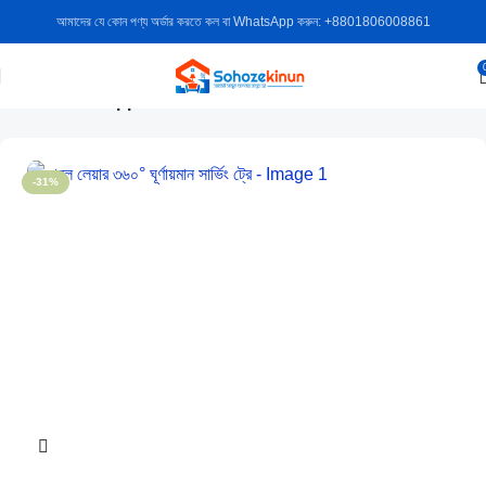
আমাদের যে কোন পণ্য অর্ডার করতে কল বা WhatsApp করুন: +8801806008861
Home
table Topper
-31%