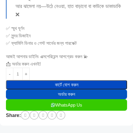
আর ঝামেলা নয়—উঠে নেওয়া, হাত বাড়ানো বা কাউকে ডাকাডাকি
❌
✅ স্মুথ ঘূর্ণন
✅ সুন্দর ডিজাইন
✅ ফ্যামিলি ডিনার ও গেস্ট সার্ভের জন্য পারফেক্ট
আজই আপনার ডাইনিং এক্সপেরিয়েন্স আপগ্রেড করুন 💫
📩 অর্ডার করুন এখনই!
কার্টে যোগ করুন
অর্ডার করুন
WhatsApp Us
Share: